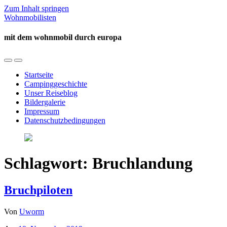
Zum Inhalt springen
Wohnmobilisten
mit dem wohnmobil durch europa
Mobil-
Suchfeld
Menü
umschalten
Startseite
umschalten
Campinggeschichte
Unser Reiseblog
Bildergalerie
Impressum
Datenschutzbedingungen
Schlagwort:
Bruchlandung
Bruchpiloten
Von
Uworm