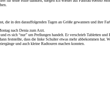
r für seine Hilfe dankten, stiegen ich wieder auf Fahrrad ebenso Moni
uhen.
st, die in den darauffolgenden Tagen an Größe gewannen und ihre Far
Montag nach Denia zum Arzt.
r und es sich “nur” um Prellungen handelt. Er verschrieb Tabletten und
ann feststellte, dass die linke Schulter etwas mehr abbekommen hat. 
paziergänge und auch kleine Radtouren machen konnten.