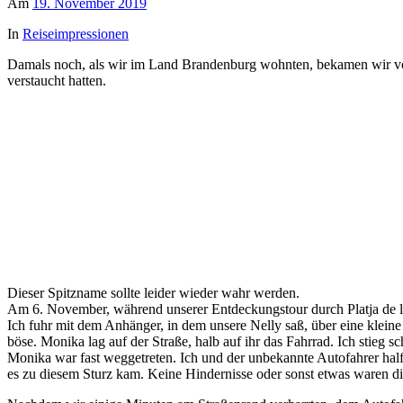
Am
19. November 2019
In
Reiseimpressionen
Damals noch, als wir im Land Brandenburg wohnten, bekamen wir von
verstaucht hatten.
Dieser Spitzname sollte leider wieder wahr werden.
Am 6. November, während unserer Entdeckungstour durch Platja de l
Ich fuhr mit dem Anhänger, in dem unsere Nelly saß, über eine kleine
böse. Monika lag auf der Straße, halb auf ihr das Fahrrad. Ich stieg sc
Monika war fast weggetreten. Ich und der unbekannte Autofahrer half
es zu diesem Sturz kam. Keine Hindernisse oder sonst etwas waren d