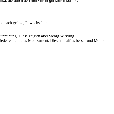
ka, die durch den Sturz nicht gut laufen konnte.
be nach grün-gelb wechselten.
 Einreibung. Diese zeigten aber wenig Wirkung.
Wieder ein anderes Medikament. Diesmal half es besser und Monika