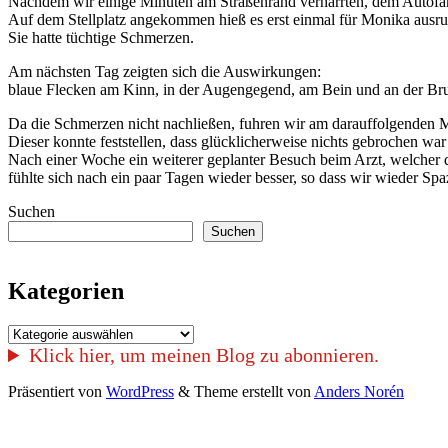
Nachdem wir einige Minuten am Straßenrand verharrten, dem Autofahre
Auf dem Stellplatz angekommen hieß es erst einmal für Monika ausr
Sie hatte tüchtige Schmerzen.
Am nächsten Tag zeigten sich die Auswirkungen:
blaue Flecken am Kinn, in der Augengegend, am Bein und an der Bru
Da die Schmerzen nicht nachließen, fuhren wir am darauffolgenden 
Dieser konnte feststellen, dass glücklicherweise nichts gebrochen wa
Nach einer Woche ein weiterer geplanter Besuch beim Arzt, welcher d
fühlte sich nach ein paar Tagen wieder besser, so dass wir wieder S
Suchen
Suchen
Kategorien
Kategorien
Klick hier, um meinen Blog zu abonnieren.
Präsentiert von
WordPress
&
Theme erstellt von
Anders Norén