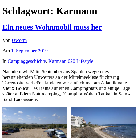
Schlagwort:
Karmann
Ein neues Wohnmobil muss her
Von
Uworm
Am
1. September 2019
In
Campinggeschichte
,
Karmann 620 Lifestyle
Nachdem wir Mitte September aus Spanien wegen des
heranziehenden Unwetters an der Mittelmeeküste fluchtartig
Torrenostra verließen landeten wir einfach mal am Atlantik nahe
Vieux-Boucau-les-Bains auf einen Campingplatz und einige Tage
später auf dem Naturcamping, “Camping Wakan Tanka” in Saint-
Saud-Lacoussière.